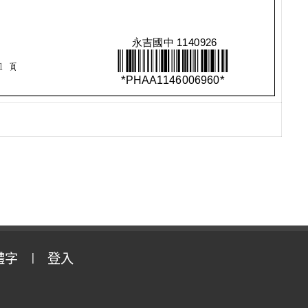
體字
登入