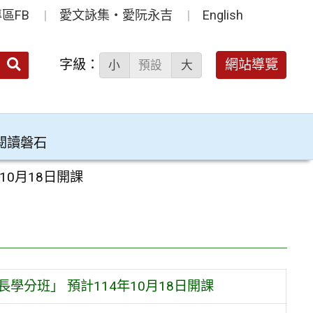
區FB
愛文詠集‧愛阮永吉
English
送出
字級：
網站導覽
小
預設
大
搜
尋：
閱讀磐石
0月18日開課
分班」 預計114年10月18日開課