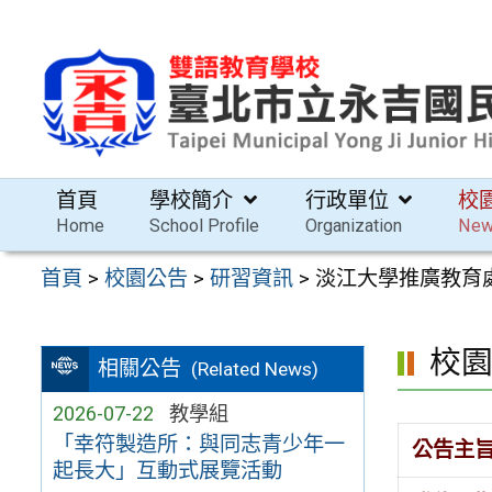
跳
至
主
要
內
容
首頁
學校簡介
行政單位
校
區
Home
School Profile
Organization
Ne
首頁
>
校園公告
>
研習資訊
>
淡江大學推廣教育處
校
相關公告
(Related News)
2026-07-22
教學組
「幸符製造所：與同志青少年一
公告主
起長大」互動式展覽活動