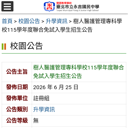
跳
至
選
單
主
首頁
>
校園公告
>
升學資訊
>
樹人醫護管理專科學
要
校115學年度聯合免試入學生招生公告
內
校園公告
容
區
樹人醫護管理專科學校115學年度聯合
公告主旨
免試入學生招生公告
發佈日期
2026 年 6 月 25 日
發佈單位
註冊組
公告類別
升學資訊
公告等級
無