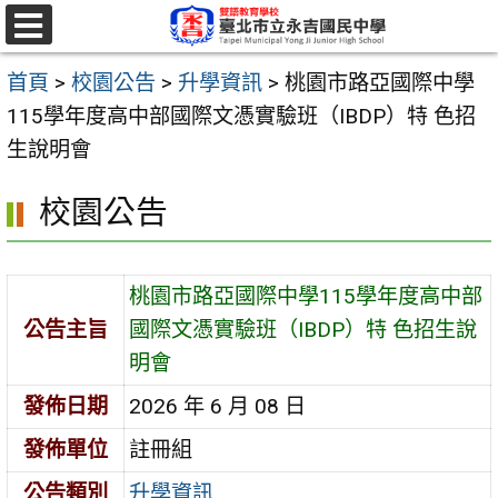
跳
至
選
單
主
首頁
>
校園公告
>
升學資訊
>
桃園市路亞國際中學
要
115學年度高中部國際文憑實驗班（IBDP）特 色招
內
生說明會
容
校園公告
區
桃園市路亞國際中學115學年度高中部
公告主旨
國際文憑實驗班（IBDP）特 色招生說
明會
發佈日期
2026 年 6 月 08 日
發佈單位
註冊組
公告類別
升學資訊