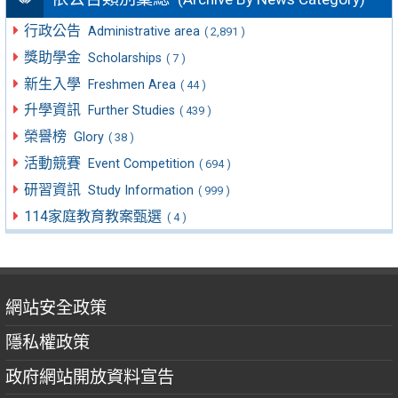
行政公告
Administrative area
( 2,891 )
獎助學金
Scholarships
( 7 )
新生入學
Freshmen Area
( 44 )
升學資訊
Further Studies
( 439 )
榮譽榜
Glory
( 38 )
活動競賽
Event Competition
( 694 )
研習資訊
Study Information
( 999 )
114家庭教育教案甄選
( 4 )
網站安全政策
隱私權政策
政府網站開放資料宣告