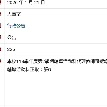
期
2026 年 1 月 21 日
位
人事室
別
行政公告
級
公告
數
226
容
本校114學年度第2學期輔導活動科代理教師甄選
輔導活動科正取：張O