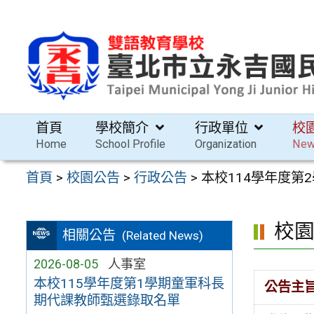
跳
至
主
要
內
容
首頁
學校簡介
行政單位
校
區
Home
School Profile
Organization
Ne
首頁
>
校園公告
>
行政公告
>
本校114學年度第
校
相關公告
(Related News)
2026-08-05
人事室
本校115學年度第1學期童軍科長
公告主
期代課教師甄選錄取名單