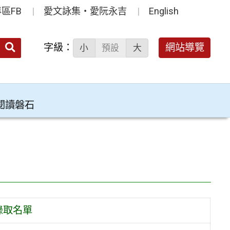
區FB
愛文詠集‧愛阮永吉
English
送出
字級：
網站導覽
小
預設
大
搜
尋：
閱讀磐石
錄取名單