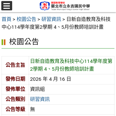
跳
至
選
單
主
首頁
>
校園公告
>
研習資訊
>
日新自造教育及科技
要
中心114學年度第2學期 4、5月份教師培訓計畫
內
校園公告
容
區
日新自造教育及科技中心114學年度第
公告主旨
2學期 4、5月份教師培訓計畫
發佈日期
2026 年 4 月 16 日
發佈單位
資訊組
公告類別
研習資訊
公告等級
無