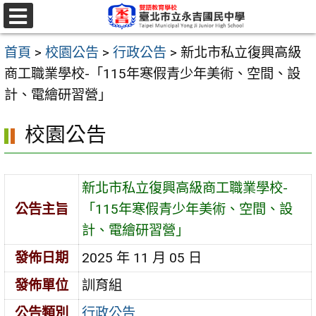
跳
至
選
單
主
首頁
>
校園公告
>
行政公告
>
新北市私立復興高級
要
商工職業學校-「115年寒假青少年美術、空間、設
內
計、電繪研習營」
容
校園公告
區
新北市私立復興高級商工職業學校-
公告主旨
「115年寒假青少年美術、空間、設
計、電繪研習營」
發佈日期
2025 年 11 月 05 日
發佈單位
訓育組
公告類別
行政公告