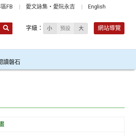
區FB
愛文詠集‧愛阮永吉
English
送出
字級：
網站導覽
小
預設
大
搜
尋：
閱讀磐石
畫