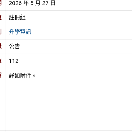
期
2026 年 5 月 27 日
位
註冊組
別
升學資訊
級
公告
數
112
容
詳如附件。