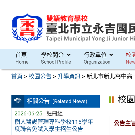
跳
至
主
要
內
容
首頁
學校簡介
行政單位
校
區
Home
School Profile
Organization
Ne
首頁
>
校園公告
>
升學資訊
>
新北市新北高中高一
校
相關公告
(Related News)
2026-06-25
註冊組
樹人醫護管理專科學校115學年
公告主
度聯合免試入學生招生公告