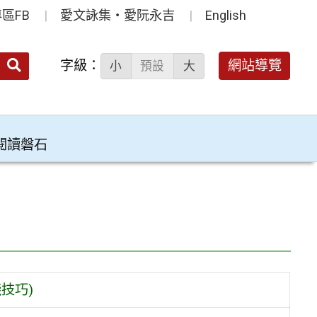
區FB
愛文詠集‧愛阮永吉
English
送出
字級：
網站導覽
小
預設
大
搜
尋：
閱讀磐石
技巧)