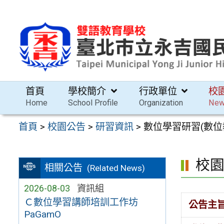
跳
至
主
要
內
容
首頁
學校簡介
行政單位
校
區
Home
School Profile
Organization
Ne
首頁
>
校園公告
>
研習資訊
>
數位學習研習(數位教
校
相關公告
(Related News)
2026-08-03
資訊組
Ｃ數位學習講師培訓工作坊
公告主
PaGamO