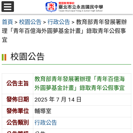
跳
至
選
單
主
首頁
>
校園公告
>
行政公告
>
教育部青年發展署辦
要
理「青年百億海外圓夢基金計畫」錄取青年公假事
內
宜
容
校園公告
區
教育部青年發展署辦理「青年百億海
公告主旨
外圓夢基金計畫」錄取青年公假事宜
發佈日期
2025 年 7 月 14 日
發佈單位
輔導室
公告類別
行政公告