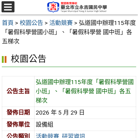
跳
至
選
單
主
首頁
>
校園公告
>
活動競賽
>
弘道國中辦理115年度
要
「暑假科學營國小班」、「暑假科學營 國中班」各
內
五梯次
容
校園公告
區
弘道國中辦理115年度「暑假科學營國
公告主旨
小班」、「暑假科學營 國中班」各五
梯次
發佈日期
2026 年 5 月 29 日
發佈單位
設備組
公告類別
活動競賽
,
研習資訊