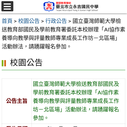
跳
至
選
單
主
首頁
>
校園公告
>
行政公告
>
國立臺灣師範大學檢
要
送教育部國民及學前教育署委託本校辦理「AI協作素
內
養導向教學與評量教師專業成長工作坊－北區場」
容
活動辦法，請踴躍報名參加。
區
校園公告
國立臺灣師範大學檢送教育部國民及
學前教育署委託本校辦理「AI協作素
公告主旨
養導向教學與評量教師專業成長工作
坊－北區場」活動辦法，請踴躍報名
參加。