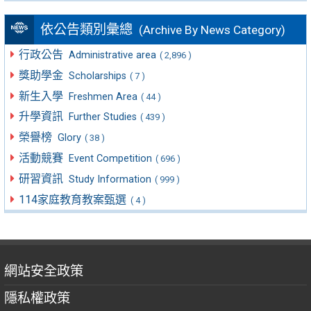
依公告類別彙總
(Archive By News Category)
行政公告
Administrative area
( 2,896 )
獎助學金
Scholarships
( 7 )
新生入學
Freshmen Area
( 44 )
升學資訊
Further Studies
( 439 )
榮譽榜
Glory
( 38 )
活動競賽
Event Competition
( 696 )
研習資訊
Study Information
( 999 )
114家庭教育教案甄選
( 4 )
網站安全政策
隱私權政策