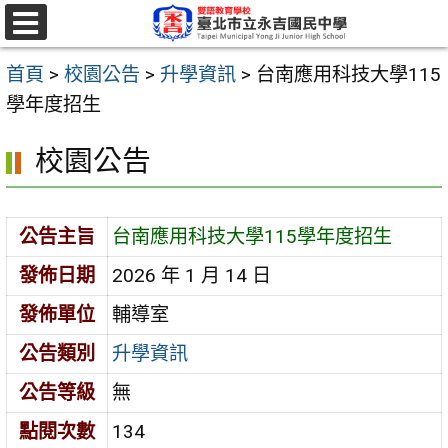
跳
至
選
單
主
首頁
>
校園公告
>
升學資訊
>
台南應用科技大學115
要
學年度招生
內
校園公告
容
區
公告主旨
台南應用科技大學115學年度招生
發佈日期
2026 年 1 月 14 日
發佈單位
輔導室
公告類別
升學資訊
公告等級
無
點閱次數
134