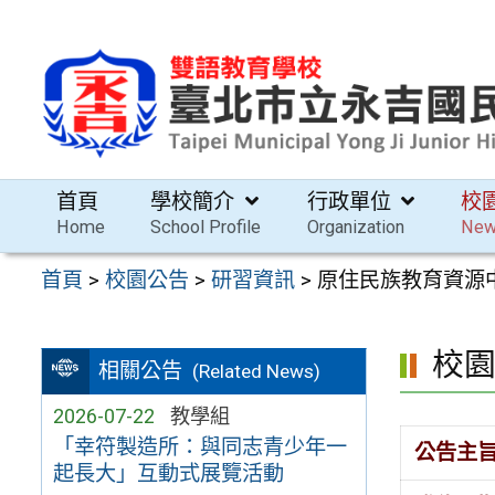
跳
至
主
要
內
容
首頁
學校簡介
行政單位
校
區
Home
School Profile
Organization
Ne
首頁
>
校園公告
>
研習資訊
>
原住民族教育資源
校
相關公告
(Related News)
2026-07-22
教學組
「幸符製造所：與同志青少年一
公告主
起長大」互動式展覽活動