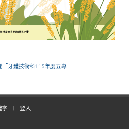
體技術科115年度五專 ...
體字
登入