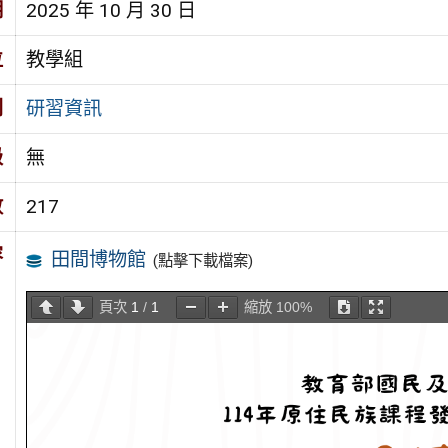
期
2025 年 10 月 30 日
位
教學組
別
研習資訊
級
無
數
217
容
田間博物館
(點擊下載檔案)
頁次
1
/
1
縮放
100%