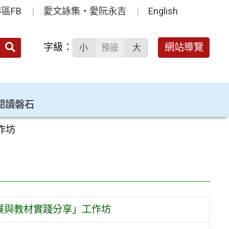
區FB
愛文詠集‧愛阮永吉
English
送出
字級：
網站導覽
小
預設
大
搜
尋：
閱讀磐石
作坊
展與教材實踐分享」工作坊