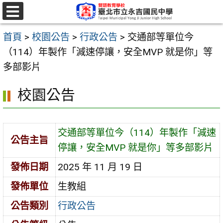
跳
至
選
單
主
首頁
>
校園公告
>
行政公告
>
交通部等單位今
要
（114）年製作「減速停讓，安全MVP 就是你」等
內
多部影片
容
校園公告
區
交通部等單位今（114）年製作「減速
公告主旨
停讓，安全MVP 就是你」等多部影片
發佈日期
2025 年 11 月 19 日
發佈單位
生教組
公告類別
行政公告