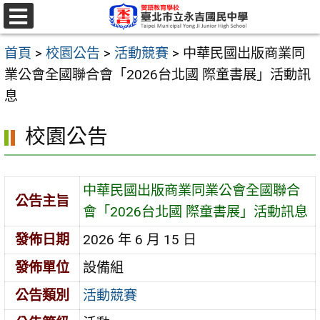
跳
至
選
單
主
首頁
>
校園公告
>
活動競賽
>
中華民國出版商業同
要
業公會全國聯合會「2026台北國 際童書展」活動訊
內
息
容
校園公告
區
中華民國出版商業同業公會全國聯合
公告主旨
會「2026台北國 際童書展」活動訊息
發佈日期
2026 年 6 月 15 日
發佈單位
設備組
公告類別
活動競賽