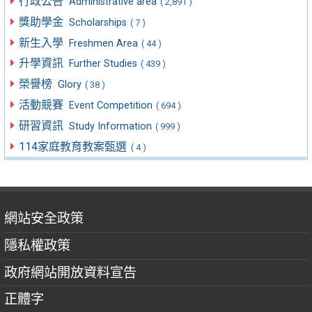
行政公告
Administrative area
( 2,891 )
獎助學金
Scholarships
( 7 )
新生入學
Freshmen Area
( 44 )
升學資訊
Further Studies
( 439 )
榮譽榜
Glory
( 38 )
活動競賽
Event Competition
( 694 )
研習資訊
Study Information
( 999 )
114家庭教育教案甄選
( 4 )
網站安全政策
隱私權政策
政府網站開放資料宣告
正體字