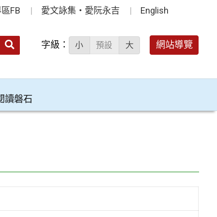
區FB
愛文詠集‧愛阮永吉
English
送出
字級：
網站導覽
小
預設
大
搜
尋：
閱讀磐石