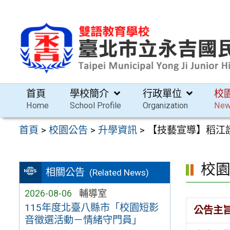
跳
至
主
要
內
容
首頁
學校簡介
行政單位
校
區
Home
School Profile
Organization
Ne
首頁
>
校園公告
>
升學資訊
>
【技藝宣導】稻江
校
相關公告
(Related News)
2026-08-06
輔導室
115年度北臺八縣市「校園短影
公告主
音徵選活動－情緒守門員」