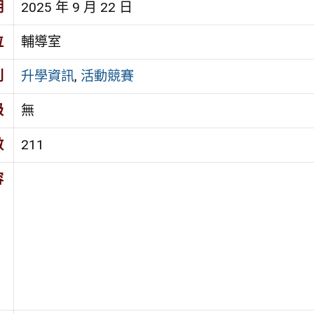
期
2025 年 9 月 22 日
位
輔導室
別
升學資訊
,
活動競賽
級
無
數
211
容