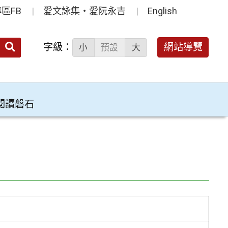
區FB
愛文詠集‧愛阮永吉
English
送出
字級：
網站導覽
小
預設
大
搜
尋：
閱讀磐石