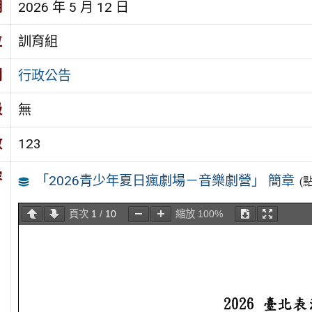
期
2026 年 5 月 12 日
位
訓育組
別
行政公告
級
無
數
123
容
「2026青少年夏日瘋劇場－音樂劇營」 簡章
(
頁次
1
/
10
縮放
100%