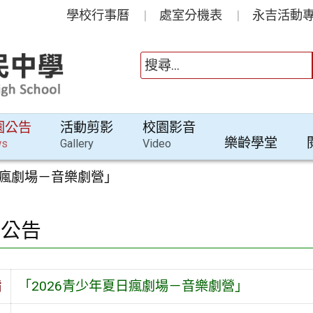
學校行事曆
處室分機表
永吉活動專
園公告
活動剪影
校園影音
樂齡學堂
ws
Gallery
Video
日瘋劇場－音樂劇營」
園公告
旨
「2026青少年夏日瘋劇場－音樂劇營」