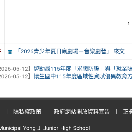
「2026青少年夏日瘋劇場－音樂劇營」 來文
件
026-05-12】
勞動局115年度「求職防騙」與「就業隱
026-05-12】
懷生國中115年度區域性資賦優異教育方案「AI 
策
隱私權政策
政府網站開放資料宣告
正
Municipal Yong Ji Junior High School