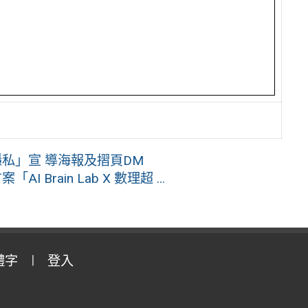
私」宣 導海報及摺頁DM
Brain Lab X 數理超 ...
體字
登入