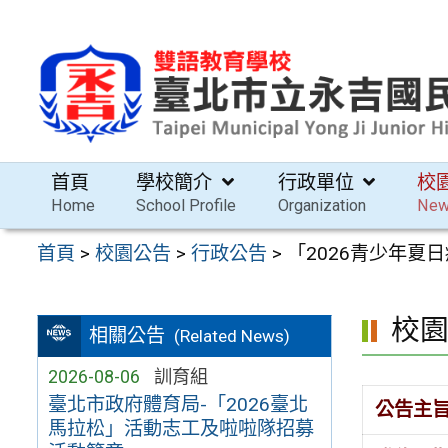
跳
至
主
要
內
容
首頁
學校簡介
行政單位
校
區
Home
School Profile
Organization
Ne
首頁
>
校園公告
>
行政公告
>
「2026青少年夏
校
相關公告
(Related News)
2026-08-06
訓育組
臺北市政府體育局-「2026臺北
公告主
馬拉松」活動志工及啦啦隊招募