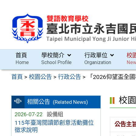
跳
至
主
要
內
容
首頁
學校簡介
行政單位
校
區
Home
School Profile
Organization
Ne
首頁
>
校園公告
>
行政公告
>
「2026仰望盃全國
校
相關公告
(Related News)
2026-07-22
設備組
115年臺灣閱讀節創意活動攤位
公告主
徵求說明