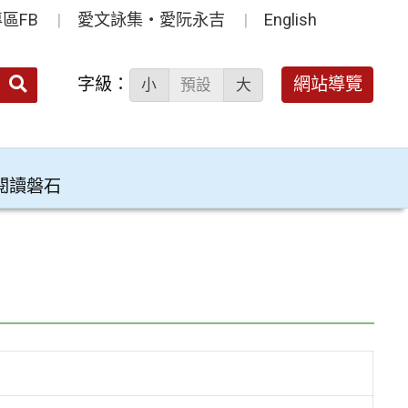
區FB
愛文詠集‧愛阮永吉
English
送出
字級：
網站導覽
小
預設
大
搜
尋：
閱讀磐石