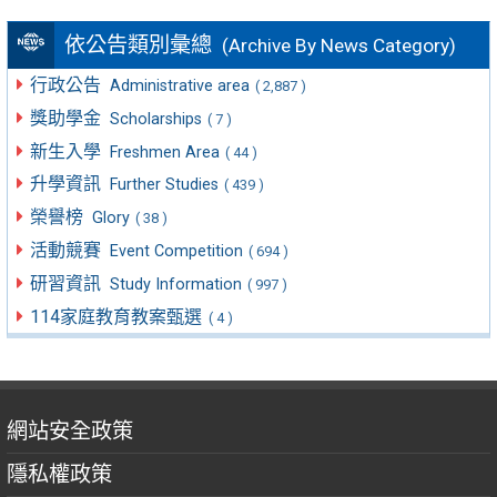
依公告類別彙總
(Archive By News Category)
行政公告
Administrative area
( 2,887 )
獎助學金
Scholarships
( 7 )
新生入學
Freshmen Area
( 44 )
升學資訊
Further Studies
( 439 )
榮譽榜
Glory
( 38 )
活動競賽
Event Competition
( 694 )
研習資訊
Study Information
( 997 )
114家庭教育教案甄選
( 4 )
網站安全政策
隱私權政策