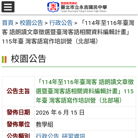
跳
至
選
單
主
首頁
>
校園公告
>
行政公告
>
「114年至116年臺灣
要
客 語朗讀文章徵選暨臺灣客語相關資料編輯計畫」
內
115年臺 灣客語寫作培訓營（北部場）
容
校園公告
區
「114年至116年臺灣客 語朗讀文章徵
公告主旨
選暨臺灣客語相關資料編輯計畫」115
年臺 灣客語寫作培訓營（北部場）
發佈日期
2026 年 6 月 15 日
發佈單位
教學組
公告類別
行政公告
,
研習資訊