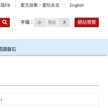
區FB
愛文詠集‧愛阮永吉
English
送出
字級：
網站導覽
小
預設
大
搜
尋：
閱讀磐石
畫」