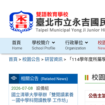
跳
至
主
要
內
容
首頁
學校簡介
行政單位
校
區
Home
School Profile
Organization
Ne
首頁
>
校園公告
>
研習資訊
>
「114學年度所屬
校
相關公告
(Related News)
2026-07-08
設備組
國立清華大學舉辦「雙閱讀素養
公告主
－國中學科閱讀教學 工作坊」