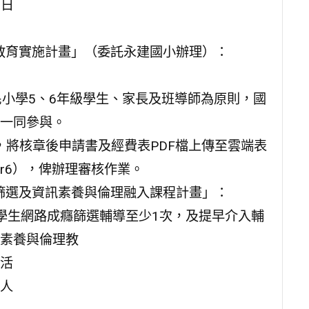
3日
治教育實施計畫」（委託永建國小辦理）：
民小學5、6年級學生、家長及班導師為原則，國
一同參與。
前，將核章後申請書及經費表PDF檔上傳至雲端表
MgKTBr6），俾辦理審核作業。
癮篩選及資訊素養與倫理融入課程計畫」：
學生網路成癮篩選輔導至少1次，及提早介入輔
素養與倫理教
活
人