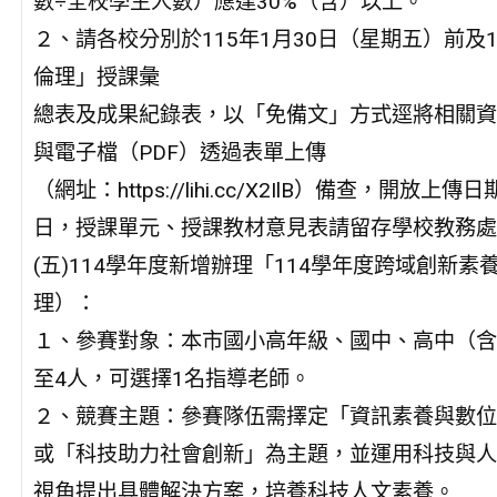
數÷全校學生人數）應達30%（含）以上。
２、請各校分別於115年1月30日（星期五）前及
倫理」授課彙
總表及成果紀錄表，以「免備文」方式逕將相關資
與電子檔（PDF）透過表單上傳
（網址：https://lihi.cc/X2IlB）備查，開放
日，授課單元、授課教材意見表請留存學校教務處
(五)114學年度新增辦理「114學年度跨域創新
理）：
１、參賽對象：本市國小高年級、國中、高中（含
至4人，可選擇1名指導老師。
２、競賽主題：參賽隊伍需擇定「資訊素養與數位
或「科技助力社會創新」為主題，並運用科技與人
視角提出具體解決方案，培養科技人文素養。