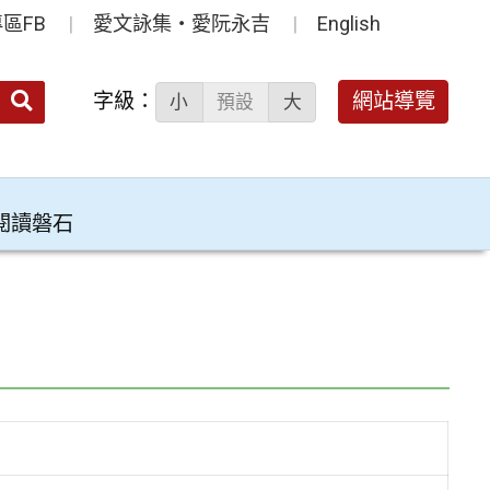
區FB
愛文詠集‧愛阮永吉
English
送出
字級：
網站導覽
小
預設
大
搜
尋：
閱讀磐石