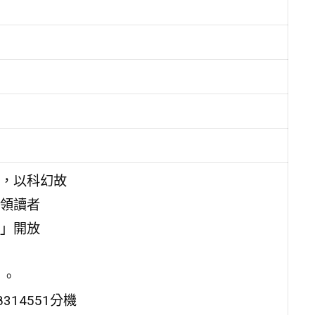
，以科幻故
領讀者
」開放
 。
314551分機