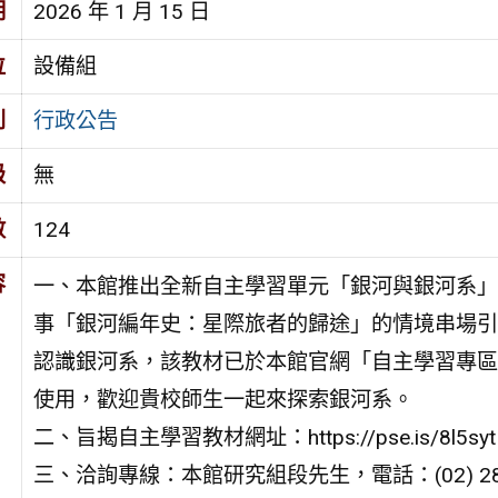
期
2026 年 1 月 15 日
位
設備組
別
行政公告
級
無
數
124
容
一、本館推出全新自主學習單元「銀河與銀河系」
事「銀河編年史：星際旅者的歸途」的情境串場引
認識銀河系，該教材已於本館官網「自主學習專區
使用，歡迎貴校師生一起來探索銀河系。
二、旨揭自主學習教材網址：https://pse.is/8l5syt
三、洽詢專線：本館研究組段先生，電話：(02) 28