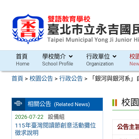
跳
至
主
要
內
容
首頁
學校簡介
行政單位
校
區
Home
School Profile
Organization
Ne
首頁
>
校園公告
>
行政公告
>
「銀河與銀河系」
校
相關公告
(Related News)
2026-07-22
設備組
115年臺灣閱讀節創意活動攤位
公告主
徵求說明