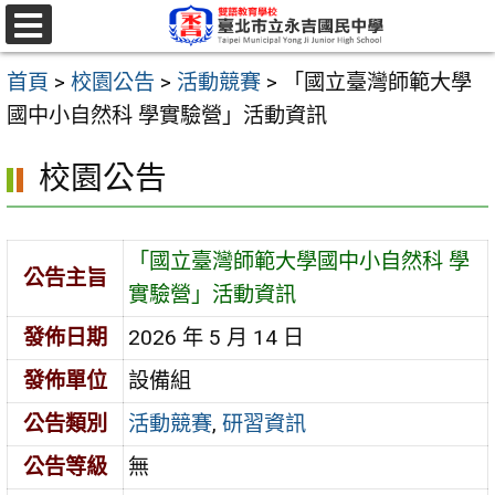
跳
至
選
單
主
首頁
>
校園公告
>
活動競賽
>
「國立臺灣師範大學
要
國中小自然科 學實驗營」活動資訊
內
校園公告
容
區
「國立臺灣師範大學國中小自然科 學
公告主旨
實驗營」活動資訊
發佈日期
2026 年 5 月 14 日
發佈單位
設備組
公告類別
活動競賽
,
研習資訊
公告等級
無