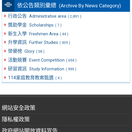
依公告類別彙總
(Archive By News Category)
行政公告
Administrative area
( 2,891 )
獎助學金
Scholarships
( 7 )
新生入學
Freshmen Area
( 44 )
升學資訊
Further Studies
( 439 )
榮譽榜
Glory
( 38 )
活動競賽
Event Competition
( 694 )
研習資訊
Study Information
( 999 )
114家庭教育教案甄選
( 4 )
網站安全政策
隱私權政策
政府網站開放資料宣告